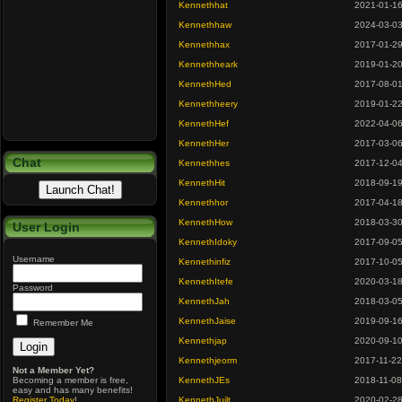
Kennethhat
2021-01-1
Kennethhaw
2024-03-0
Kennethhax
2017-01-2
Kennethheark
2019-01-2
KennethHed
2017-08-0
Kennethheery
2019-01-2
KennethHef
2022-04-0
KennethHer
2017-03-0
Chat
Kennethhes
2017-12-0
KennethHit
2018-09-1
Kennethhor
2017-04-1
KennethHow
2018-03-3
User Login
KennethIdoky
2017-09-0
Username
Kennethinfiz
2017-10-0
KennethItefe
2020-03-1
Password
KennethJah
2018-03-0
KennethJaise
2019-09-1
Remember Me
Kennethjap
2020-09-1
Kennethjeorm
2017-11-22
Not a Member Yet?
Becoming a member is free,
KennethJEs
2018-11-08
easy and has many benefits!
Register Today
!
KennethJuilt
2020-02-2