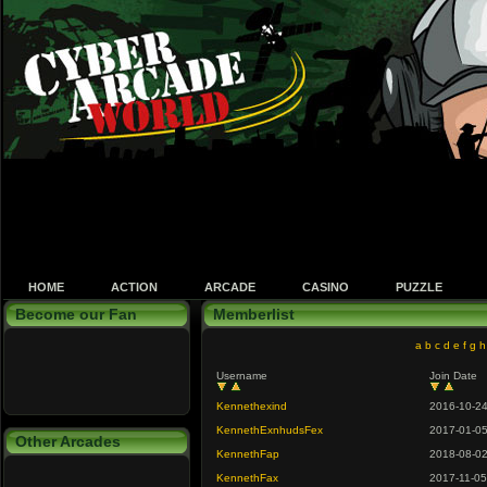
HOME
ACTION
ARCADE
CASINO
PUZZLE
Become our Fan
Memberlist
a
b
c
d
e
f
g
h
Username
Join Date
Kennethexind
2016-10-2
KennethExnhudsFex
2017-01-0
Other Arcades
KennethFap
2018-08-0
KennethFax
2017-11-05