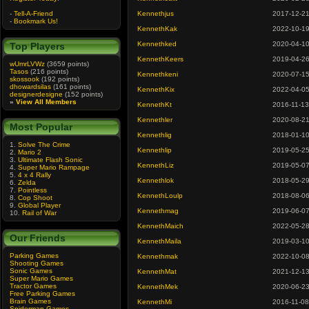
-
Tell-A-Friend
Kennethjus
2017-12-2
-
Bookmark Us!
KennethKak
2022-10-1
Kennethked
2020-04-1
Top Players
KennethKeers
2019-04-2
wUmrLVWz
(3659 points)
Tasos
(216 points)
Kennethkeni
2020-07-1
skossook
(192 points)
dhowardsilas
(161 points)
KennethKix
2022-04-0
designerdesigne
(152 points)
»
View All Members
KennethKt
2016-11-13
Kennethler
2020-08-2
Most Popular
Kennethlig
2018-01-1
1.
Solve The Crime
Kennethlip
2019-05-2
2.
Mario 2
3.
Ultimate Flash Sonic
KennethLiz
2019-05-0
4.
Super Mario Rampage
5.
4 x 4 Rally
Kennethlok
2018-05-2
6.
Zelda
7.
Pointless
KennethLoulp
2018-08-0
8.
Cop Shoot
9.
Global Player
Kennethmag
2019-06-0
10.
Rail of War
KennethMaich
2022-05-2
Our Friends
KennethMaila
2019-03-1
Parking Games
Kennethmak
2022-10-0
Shooting Games
Sonic Games
KennethMat
2021-12-1
Super Mario Games
Tractor Games
KennethMek
2020-06-2
Free Parking Games
Brain Games
KennethMi
2016-11-08
Spiderman Games