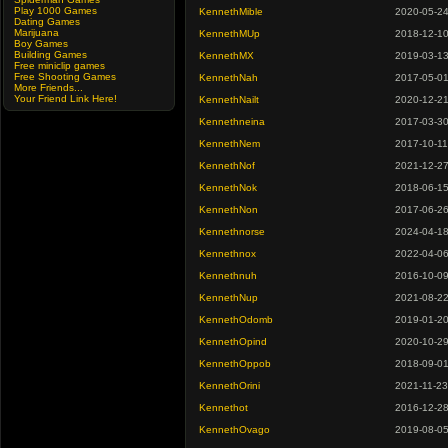
Play 1000 Games
KennethMible
2020-05-2
Dating Games
Marijuana
KennethMUp
2018-12-1
Boy Games
Building Games
KennethMX
2019-03-1
Free miniclip games
Free Shooting Games
KennethNah
2017-05-0
More Friends...
Your Friend Link Here!
KennethNailt
2020-12-2
Kennethneina
2017-03-3
KennethNem
2017-10-11
KennethNof
2021-12-2
KennethNok
2018-06-1
KennethNon
2017-06-2
Kennethnorse
2024-04-1
Kennethnox
2022-04-0
Kennethnuh
2016-10-0
KennethNup
2021-08-2
KennethOdomb
2019-01-2
KennethOpind
2020-10-2
KennethOppob
2018-09-0
KennethOrini
2021-11-23
Kennethot
2016-12-2
KennethOvago
2019-08-0