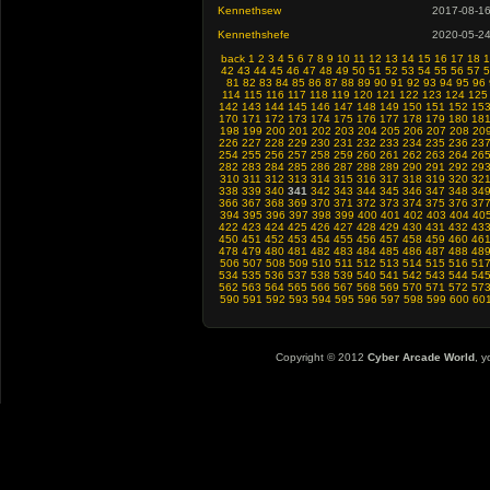
Kennethsew
2017-08-1
Kennethshefe
2020-05-2
back
1
2
3
4
5
6
7
8
9
10
11
12
13
14
15
16
17
18
1
42
43
44
45
46
47
48
49
50
51
52
53
54
55
56
57
5
81
82
83
84
85
86
87
88
89
90
91
92
93
94
95
96
114
115
116
117
118
119
120
121
122
123
124
125
142
143
144
145
146
147
148
149
150
151
152
15
170
171
172
173
174
175
176
177
178
179
180
18
198
199
200
201
202
203
204
205
206
207
208
20
226
227
228
229
230
231
232
233
234
235
236
23
254
255
256
257
258
259
260
261
262
263
264
26
282
283
284
285
286
287
288
289
290
291
292
29
310
311
312
313
314
315
316
317
318
319
320
32
338
339
340
341
342
343
344
345
346
347
348
34
366
367
368
369
370
371
372
373
374
375
376
37
394
395
396
397
398
399
400
401
402
403
404
40
422
423
424
425
426
427
428
429
430
431
432
43
450
451
452
453
454
455
456
457
458
459
460
46
478
479
480
481
482
483
484
485
486
487
488
48
506
507
508
509
510
511
512
513
514
515
516
51
534
535
536
537
538
539
540
541
542
543
544
54
562
563
564
565
566
567
568
569
570
571
572
57
590
591
592
593
594
595
596
597
598
599
600
60
Copyright © 2012
Cyber Arcade World
, y