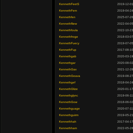
KennethFeetS
2019-12-0
KennethFem
2019-04-2
Kennethfen
2025-07-2
Kennethfliew
2022-04-0
Kennethfoula
2022-10-2
Kennethfroge
2018-03-0
KennethFuecy
2019-07-0
KennethFup
2017-08-1
Kennethgab
2020-03-1
Kennethgar
2020-08-0
KennethGax
2021-12-2
KennethGeava
2019-08-2
Kennethgef
2018-04-2
KennethGlize
2020-01-1
Kennethglync
2019-06-11
KennethGow
2018-06-0
Kennethguage
2020-07-11
Kennethguirm
2019-05-2
Kennethhah
2017-04-1
Kennethham
2022-05-2