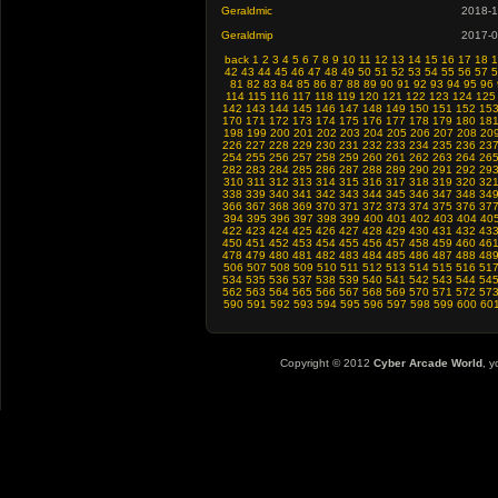
Geraldmic
2018-1
Geraldmip
2017-0
back
1
2
3
4
5
6
7
8
9
10
11
12
13
14
15
16
17
18
1
42
43
44
45
46
47
48
49
50
51
52
53
54
55
56
57
5
81
82
83
84
85
86
87
88
89
90
91
92
93
94
95
96
114
115
116
117
118
119
120
121
122
123
124
125
142
143
144
145
146
147
148
149
150
151
152
15
170
171
172
173
174
175
176
177
178
179
180
18
198
199
200
201
202
203
204
205
206
207
208
20
226
227
228
229
230
231
232
233
234
235
236
23
254
255
256
257
258
259
260
261
262
263
264
26
282
283
284
285
286
287
288
289
290
291
292
29
310
311
312
313
314
315
316
317
318
319
320
32
338
339
340
341
342
343
344
345
346
347
348
34
366
367
368
369
370
371
372
373
374
375
376
37
394
395
396
397
398
399
400
401
402
403
404
40
422
423
424
425
426
427
428
429
430
431
432
43
450
451
452
453
454
455
456
457
458
459
460
46
478
479
480
481
482
483
484
485
486
487
488
48
506
507
508
509
510
511
512
513
514
515
516
51
534
535
536
537
538
539
540
541
542
543
544
54
562
563
564
565
566
567
568
569
570
571
572
57
590
591
592
593
594
595
596
597
598
599
600
60
Copyright © 2012
Cyber Arcade World
, y