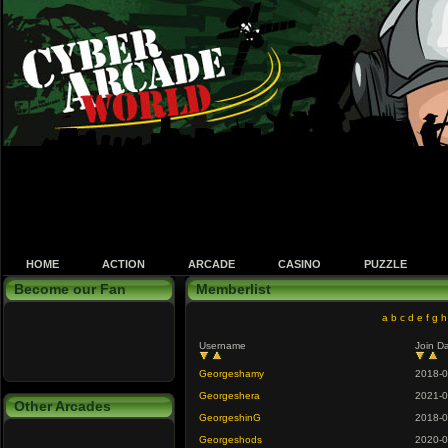
HOME
ACTION
ARCADE
CASINO
PUZZLE
Become our Fan
Memberlist
a
b
c
d
e
f
g
h
Username
Join D
Georgeshamy
2018-0
Georgeshera
2021-0
Other Arcades
GeorgeshinG
2018-0
Georgeshods
2020-0