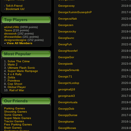
-
Tell-A-Friend
Georgexosy
2019-0
-
Bookmark Us!
GeorgeXuininiSuseqdnP
2017-0
GeorgezaNak
2023-0
Top Players
Georgezen
2020-0
wUmrLVWz
(3659 points)
Tasos
(216 points)
Georgezocky
2019-0
skossook
(192 points)
dhowardsilas
(161 points)
Georgfaunc
2019-0
designerdesigne
(152 points)
»
View All Members
GeorgFuh
2022-0
GeorgHoonfef
2019-0
Most Popular
GeorgiaGor
2019-1
1.
Solve The Crime
Georgiasib
2023-0
2.
Mario 2
3.
Ultimate Flash Sonic
GeorgiaSmumb
2024-1
4.
Super Mario Rampage
5.
4 x 4 Rally
Georgic71
2017-1
6.
Zelda
7.
Pointless
GeorgichLedop
2020-0
8.
Cop Shoot
9.
Global Player
georginafj16
2018-0
10.
Rail of War
georginavk3
2017-0
Our Friends
Georgirortuala
2019-0
Parking Games
GeorgiyDob
2018-0
Shooting Games
Sonic Games
GeorgiyDunse
2017-0
Super Mario Games
Tractor Games
Georgkarse
2016-1
Free Parking Games
Brain Games
GeorgMoows
2019-0
Spiderman Games