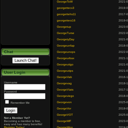
GeorgeToW
2021-0
georgettecx3
2019-0
georgettehs11
2017-0
georgetterz16
2019-0
Georgetup
2023-0
GeorgeTurse
2022-0
GeorgetyDay
2021-0
Georgeunfap
2018-0
Chat
Georgeunops
2022-0
Georgeurbax
2021-1
Georgeutigo
2021-0
Georgeutips
2021-0
User Login
GeorgeVab
2016-1
Username
Georgevag
2018-1
GeorgeViats
2017-1
Password
Georgeviego
2018-0
Georgevon
2025-0
Remember Me
GeorgeVor
2019-0
GeorgeVOT
2025-0
Not a Member Yet?
Becoming a member is free,
GeorgeWF
2023-0
easy and has many benefits!
Register Today
!
GeorgeWon
2024-0