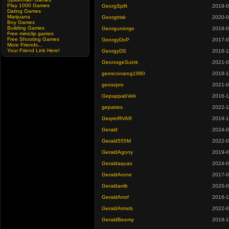
Play 1000 Games
GeorgSpift
2019-0
Dating Games
Marijuana
Georgtrisk
2020-0
Boy Games
Building Games
Georguniorge
2019-0
Free miniclip games
Free Shooting Games
GeorgyDoP
2017-0
More Friends...
Your Friend Link Here!
GeorgyDS
2016-1
GeorxxgeSuink
2021-0
geosconarog1980
2018-1
geoszpro
2021-0
GepappabVek
2016-1
gepatres
2022-1
GeqretRVAR
2019-1
Gerald
2024-0
Gerald555M
2022-0
GeraldAgony
2019-0
Geraldaquax
2024-0
GeraldArone
2017-0
Geraldarrib
2020-0
GeraldArrof
2016-1
GeraldAtmob
2022-0
GeraldBeemy
2018-1