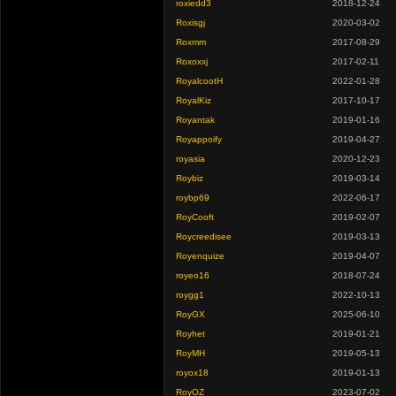
roxiedd3
2018-12-24
Roxisgj
2020-03-02
Roxmm
2017-08-29
Roxoxxj
2017-02-11
RoyalcootH
2022-01-28
RoyalKiz
2017-10-17
Royantak
2019-01-16
Royappoify
2019-04-27
royasia
2020-12-23
Roybiz
2019-03-14
roybp69
2022-06-17
RoyCooft
2019-02-07
Roycreedisee
2019-03-13
Royenquize
2019-04-07
royeo16
2018-07-24
roygg1
2022-10-13
RoyGX
2025-06-10
Royhet
2019-01-21
RoyMH
2019-05-13
royox18
2019-01-13
RoyOZ
2023-07-02