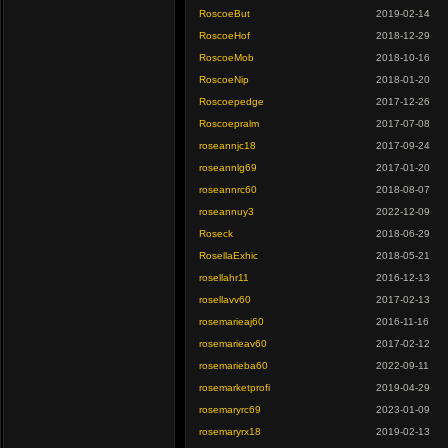
RoscoeBut
2019-02-14
RoscoeHof
2018-12-29
RoscoeMob
2018-10-16
RoscoeNip
2018-01-20
Roscoepedge
2017-12-26
Roscoepralm
2017-07-08
roseannjc18
2017-09-24
roseannlg69
2017-01-20
roseannrc60
2018-08-07
roseannuy3
2022-12-09
Roseck
2018-06-29
RosellaExhic
2018-05-21
rosellahr11
2016-12-13
rosellavv60
2017-02-13
rosemarieaj60
2016-11-16
rosemarieav60
2017-02-12
rosemarieba60
2022-09-11
rosemarketprofi
2019-04-29
rosemaryrc69
2023-01-09
rosemaryrx18
2019-02-13