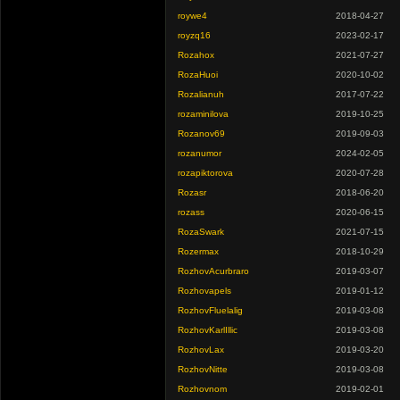
roywe4
2018-04-27
royzq16
2023-02-17
Rozahox
2021-07-27
RozaHuoi
2020-10-02
Rozalianuh
2017-07-22
rozaminilova
2019-10-25
Rozanov69
2019-09-03
rozanumor
2024-02-05
rozapiktorova
2020-07-28
Rozasr
2018-06-20
rozass
2020-06-15
RozaSwark
2021-07-15
Rozermax
2018-10-29
RozhovAcurbraro
2019-03-07
Rozhovapels
2019-01-12
RozhovFluelalig
2019-03-08
RozhovKarlIllic
2019-03-08
RozhovLax
2019-03-20
RozhovNitte
2019-03-08
Rozhovnom
2019-02-01