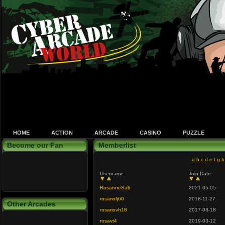
HOME
ACTION
ARCADE
CASINO
PUZZLE
Become our Fan
Memberlist
a
b
c
d
e
f
g
h
Username
Join Date
RosanneSab
2021-05-05
rosariofj60
2018-11-27
Other Arcades
rosariovh18
2017-03-18
rosavt4
2019-03-12