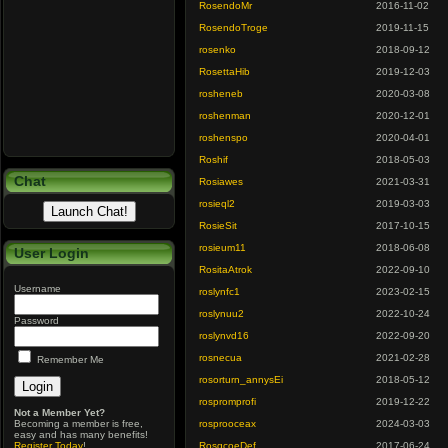
RosendoMr
2016-11-02
RosendoTroge
2019-11-15
rosenko
2018-09-12
RosettaHib
2019-12-03
rosheneb
2020-03-08
roshenman
2020-12-01
roshenspo
2020-04-01
Roshif
2018-05-03
Chat
Rosiawes
2021-03-31
rosieql2
2019-03-03
RosieSit
2017-10-15
rosieum11
2018-06-08
User Login
RositaAtrok
2022-09-10
Username
roslynfc1
2023-02-15
roslynuu2
2022-10-24
Password
roslynvd16
2022-09-20
rosnecua
2021-02-28
Remember Me
rosorturn_annysEi
2018-05-12
rospromprofi
2019-12-22
Not a Member Yet?
Becoming a member is free,
rosprooceax
2024-03-03
easy and has many benefits!
Register Today
!
RosqcoeDef
2017-06-24