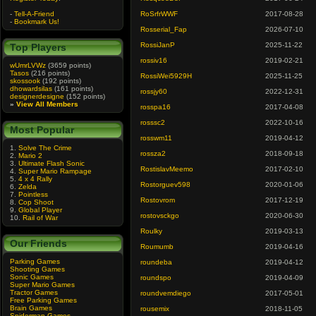
-
Tell-A-Friend
RoSrfrWWF
2017-08-28
-
Bookmark Us!
Rosserial_Fap
2026-07-10
RossiJanP
2025-11-22
Top Players
rossiv16
2019-02-21
wUmrLVWz
(3659 points)
Tasos
(216 points)
RossiWei5929H
2025-11-25
skossook
(192 points)
dhowardsilas
(161 points)
rossjy60
2022-12-31
designerdesigne
(152 points)
»
View All Members
rosspa16
2017-04-08
rosssc2
2022-10-16
Most Popular
rosswm11
2019-04-12
1.
Solve The Crime
rossza2
2018-09-18
2.
Mario 2
3.
Ultimate Flash Sonic
RostislavMeemo
2017-02-10
4.
Super Mario Rampage
5.
4 x 4 Rally
Rostorguev598
2020-01-06
6.
Zelda
7.
Pointless
Rostovrom
2017-12-19
8.
Cop Shoot
9.
Global Player
rostovsckgo
2020-06-30
10.
Rail of War
Roulky
2019-03-13
Our Friends
Roumumb
2019-04-16
Parking Games
roundeba
2019-04-12
Shooting Games
Sonic Games
roundspo
2019-04-09
Super Mario Games
Tractor Games
roundvemdiego
2017-05-01
Free Parking Games
Brain Games
rousemix
2018-11-05
Spiderman Games