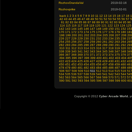
RozhovOrandaVal
2019-02-16
Rozhovprike
2019-02-01
back
1
2
3
4
5
6
7
8
9
10
11
12
13
14
15
16
17
18
1
42
43
44
45
46
47
48
49
50
51
52
53
54
55
56
57
5
81
82
83
84
85
86
87
88
89
90
91
92
93
94
95
96
114
115
116
117
118
119
120
121
122
123
124
125
142
143
144
145
146
147
148
149
150
151
152
15
170
171
172
173
174
175
176
177
178
179
180
18
198
199
200
201
202
203
204
205
206
207
208
20
226
227
228
229
230
231
232
233
234
235
236
23
254
255
256
257
258
259
260
261
262
263
264
26
282
283
284
285
286
287
288
289
290
291
292
29
310
311
312
313
314
315
316
317
318
319
320
32
338
339
340
341
342
343
344
345
346
347
348
34
366
367
368
369
370
371
372
373
374
375
376
37
394
395
396
397
398
399
400
401
402
403
404
40
422
423
424
425
426
427
428
429
430
431
432
43
450
451
452
453
454
455
456
457
458
459
460
46
478
479
480
481
482
483
484
485
486
487
488
48
506
507
508
509
510
511
512
513
514
515
516
51
534
535
536
537
538
539
540
541
542
543
544
54
562
563
564
565
566
567
568
569
570
571
572
57
590
591
592
593
594
595
596
597
598
599
600
60
Copyright © 2012
Cyber Arcade World
, y