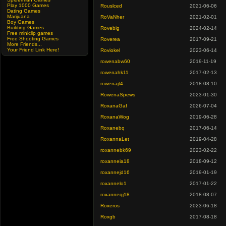
Play 1000 Games
Rouslced
2021-06-06
Dating Games
Marijuana
RoVaNher
2021-02-01
Boy Games
Building Games
Rovebig
2024-02-14
Free miniclip games
Free Shooting Games
Roverea
2017-09-21
More Friends...
Your Friend Link Here!
Roviokel
2023-06-14
rowenabw60
2019-11-19
rowenahk11
2017-02-13
rowenajt4
2018-08-10
RowenaSpews
2023-01-30
RoxanaGaf
2026-07-04
RoxanaWog
2019-06-28
Roxanebq
2017-06-14
RoxannaLet
2019-04-28
roxannebk69
2023-02-22
roxanneia18
2018-09-12
roxannejd16
2019-01-19
roxannelo1
2017-01-22
roxanneqj18
2018-08-07
Roxeros
2023-06-18
Roxgb
2017-08-18