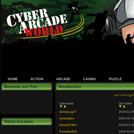
HOME
ACTION
ARCADE
CASINO
PUZZLE
Become our Fan
Memberlist
a
b
c
d
e
f
g
h
Username
Join Date
komarLag77
2019-11-2
komediipro
2021-02-1
Other Arcades
komok97Bot
2018-07-1
Komolov820
2020-02-0