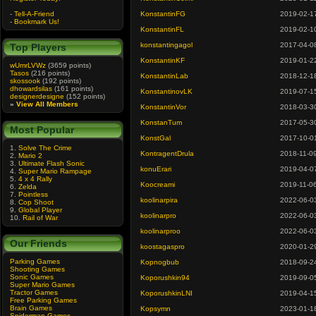
-
Tell-A-Friend
KonstantinFG
2019-02-1
-
Bookmark Us!
KonstantinFL
2019-02-1
konstantingagol
2017-04-0
Top Players
KonstantinKF
2019-01-2
wUmrLVWz
(3659 points)
Tasos
(216 points)
KonstantinLab
2018-12-1
skossook
(192 points)
dhowardsilas
(161 points)
KonstantinovLK
2019-07-1
designerdesigne
(152 points)
»
View All Members
KonstantinVor
2018-03-3
KonstanTum
2017-05-3
Most Popular
KonstGal
2017-10-0
1.
Solve The Crime
KontragentDrula
2018-11-0
2.
Mario 2
3.
Ultimate Flash Sonic
konuErari
2019-04-0
4.
Super Mario Rampage
5.
4 x 4 Rally
Koocreami
2019-11-0
6.
Zelda
7.
Pointless
koolinarpira
2022-06-0
8.
Cop Shoot
9.
Global Player
koolinarpro
2022-06-0
10.
Rail of War
koolinarproo
2022-06-0
Our Friends
koostagaspro
2020-01-2
Parking Games
Kopnogbub
2018-09-2
Shooting Games
Sonic Games
Koporushkin94
2019-09-0
Super Mario Games
Tractor Games
KoporushkinLNI
2019-04-1
Free Parking Games
Brain Games
Kopsymn
2023-01-1
Spiderman Games