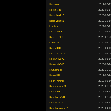
Korsaeot
2017-08-1
Korsak759
2020-02-1
Korshihin910
2020-02-1
korshlvskaya
2019-12-1
korvirna
2021-06-1
Korzhavin33
2019-04-1
Korzhov203
2020-02-2
korzinafil
2020-07-0
KorzinIQO
2019-04-1
KorzuhinTVO
2019-04-0
Korzunov972
2020-01-1
Kosamch545
2020-02-1
KOSamuel
2023-10-0
KosecKU
2019-03-2
KosheninMH
2019-03-1
Koshevarov390
2020-03-0
Koshkalor
2017-03-1
KoshkarovVD
2019-02-2
Koshkin862
2020-02-1
Koshkodavov875
2020-04-1