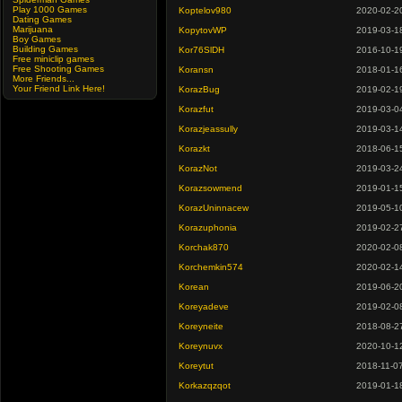
Play 1000 Games
Koptelov980
2020-02-2
Dating Games
Marijuana
KopytovWP
2019-03-1
Boy Games
Building Games
Kor76SlDH
2016-10-1
Free miniclip games
Free Shooting Games
Koransn
2018-01-1
More Friends...
Your Friend Link Here!
KorazBug
2019-02-1
Korazfut
2019-03-0
Korazjeassully
2019-03-1
Korazkt
2018-06-1
KorazNot
2019-03-2
Korazsowmend
2019-01-1
KorazUninnacew
2019-05-1
Korazuphonia
2019-02-2
Korchak870
2020-02-0
Korchemkin574
2020-02-1
Korean
2019-06-2
Koreyadeve
2019-02-0
Koreyneite
2018-08-2
Koreynuvx
2020-10-1
Koreytut
2018-11-0
Korkazqzqot
2019-01-1