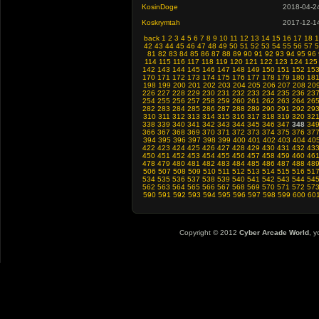
KosinDoge
2018-04-2
Koskrymtah
2017-12-1
back
1
2
3
4
5
6
7
8
9
10
11
12
13
14
15
16
17
18
1
42
43
44
45
46
47
48
49
50
51
52
53
54
55
56
57
5
81
82
83
84
85
86
87
88
89
90
91
92
93
94
95
96
114
115
116
117
118
119
120
121
122
123
124
125
142
143
144
145
146
147
148
149
150
151
152
15
170
171
172
173
174
175
176
177
178
179
180
18
198
199
200
201
202
203
204
205
206
207
208
20
226
227
228
229
230
231
232
233
234
235
236
23
254
255
256
257
258
259
260
261
262
263
264
26
282
283
284
285
286
287
288
289
290
291
292
29
310
311
312
313
314
315
316
317
318
319
320
32
338
339
340
341
342
343
344
345
346
347
348
34
366
367
368
369
370
371
372
373
374
375
376
37
394
395
396
397
398
399
400
401
402
403
404
40
422
423
424
425
426
427
428
429
430
431
432
43
450
451
452
453
454
455
456
457
458
459
460
46
478
479
480
481
482
483
484
485
486
487
488
48
506
507
508
509
510
511
512
513
514
515
516
51
534
535
536
537
538
539
540
541
542
543
544
54
562
563
564
565
566
567
568
569
570
571
572
57
590
591
592
593
594
595
596
597
598
599
600
60
Copyright © 2012
Cyber Arcade World
, y