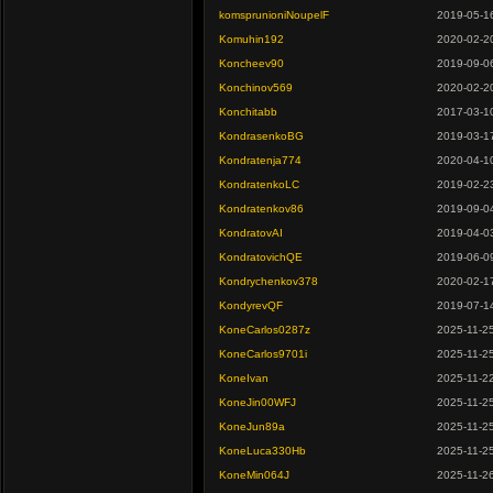
komsprunioniNoupelF
2019-05-1
Komuhin192
2020-02-2
Koncheev90
2019-09-0
Konchinov569
2020-02-2
Konchitabb
2017-03-1
KondrasenkoBG
2019-03-1
Kondratenja774
2020-04-1
KondratenkoLC
2019-02-2
Kondratenkov86
2019-09-0
KondratovAI
2019-04-0
KondratovichQE
2019-06-0
Kondrychenkov378
2020-02-1
KondyrevQF
2019-07-1
KoneCarlos0287z
2025-11-2
KoneCarlos9701i
2025-11-2
KoneIvan
2025-11-2
KoneJin00WFJ
2025-11-2
KoneJun89a
2025-11-2
KoneLuca330Hb
2025-11-2
KoneMin064J
2025-11-2