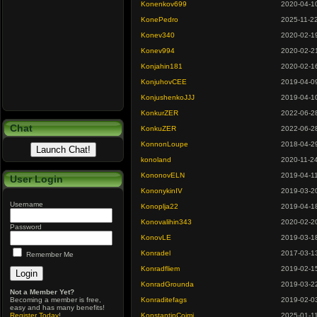
Konenkov699
2020-04-1
KonePedro
2025-11-2
Konev340
2020-02-1
Konev994
2020-02-2
Konjahin181
2020-02-1
KonjuhovCEE
2019-04-0
KonjushenkoJJJ
2019-04-1
KonkurZER
2022-06-2
Chat
KonkuZER
2022-06-2
KonnonLoupe
2018-04-2
konoland
2020-11-2
KononovELN
2019-04-1
User Login
KononykinIV
2019-03-2
Username
Konoplja22
2019-04-1
Konovalihin343
2020-02-2
Password
KonovLE
2019-03-1
Konradel
2017-03-1
Remember Me
Konradfliem
2019-02-1
KonradGrounda
2019-03-2
Not a Member Yet?
Becoming a member is free,
Konraditefags
2019-02-0
easy and has many benefits!
Register Today
!
KonstantinCoimi
2025-01-1