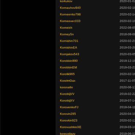
korkukov
2020-01-0
Kornauhov940
2020-02-1
Korneenko798
2020-02-1
Korneevec033
2020-02-1
Korneich
2022-08-0
KorneySn
2018-08-0
Kornishin701
2020-02-2
KornishinEA
2019-03-2
Kornjakov543
2020-03-0
Korobkin990
2019-12-1
KorobkinEM
2019-03-2
Korolik965
2020-02-1
KorolmGax
2017-11-0
koronafin
2020-06-1
KorotkijVV
2019-02-2
KorotkijXV
2019-07-1
KorovenkoFJ
2019-04-1
Korovin295
2020-04-1
Korovkin923
2020-02-1
KorovushkinXE
2019-03-1
korpusliazy
2019-06-1